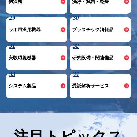
恒温槽
洗浄・滅菌・乾燥
29
30
ラボ用汎用機器
プラスチック消耗品
31
32
実験環境機器
研究設備・関連備品
33
34
システム製品
受託解析サービス
注目トピックス