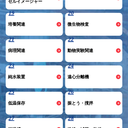
セルイメージャー
19
20
培養関連
微生物検査
21
22
病理関連
動物実験関連
23
24
純水装置
遠心分離機
25
26
低温保存
振とう・撹拌
27
28