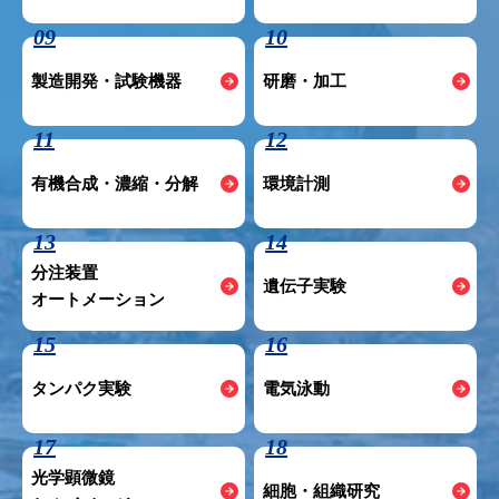
09
10
製造開発・試験機器
研磨・加工
11
12
有機合成・濃縮・分解
環境計測
13
14
分注装置
遺伝子実験
オートメーション
15
16
タンパク実験
電気泳動
17
18
光学顕微鏡
細胞・組織研究