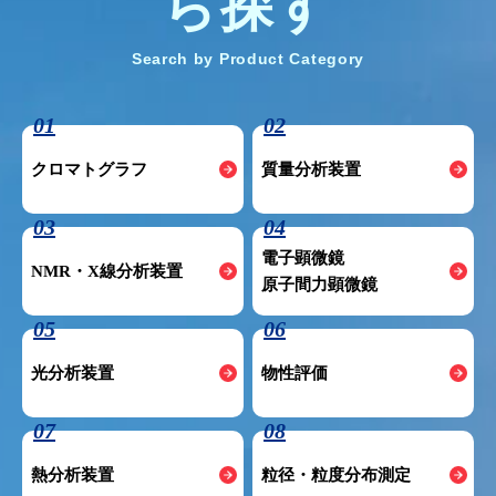
ら探す
Search by Product Category
01
02
クロマトグラフ
質量分析装置
03
04
電子顕微鏡
NMR・X線分析装置
原子間力顕微鏡
05
06
光分析装置
物性評価
07
08
熱分析装置
粒径・粒度分布測定