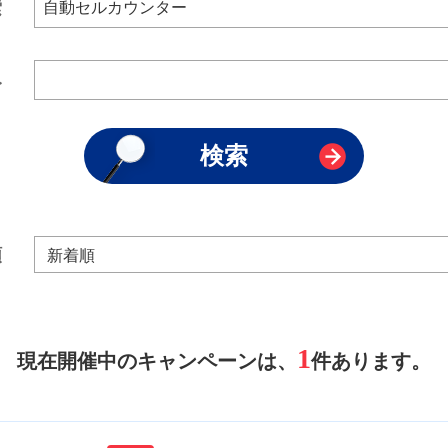
索
み
順
1
現在開催中のキャンペーンは、
件あります。