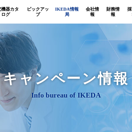
究機器カタ
ピックアッ
IKEDA情報
会社情
財務情
採
ログ
プ
局
報
報
キャンペーン情報