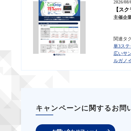
2026/08
【スク
主催企
関連タ
単3ステ
広いサ
ルガノ
キャンペーンに関するお問