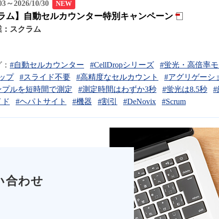
/03～2026/10/30
NEW
ラム】自動セルカウンター特別キャンペーン
業：
スクラム
グ：
#自動セルカウンター
#CellDropシリーズ
#蛍光・高倍率
ップ
#スライド不要
#高精度なセルカウント
#アグリゲーシ
ンプルを短時間で測定
#測定時間はわずか3秒
#蛍光は8.5秒
イド
#ヘパトサイト
#機器
#割引
#DeNovix
#Scrum
い合わせ