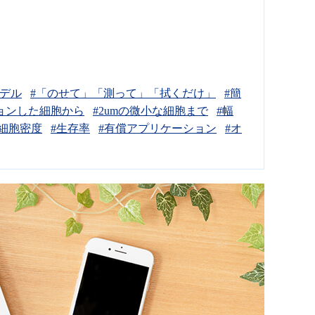
モデル
#「のせて」「測って」「拭くだけ」
#簡
ョンした細胞から
#2umの微小な細胞まで
#幅
#細胞密度
#生存率
#有償アプリケーション
#オ