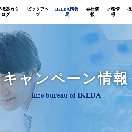
究機器カタ
ピックアッ
IKEDA情報
会社情
財務情
採
ログ
プ
局
報
報
キャンペーン情報