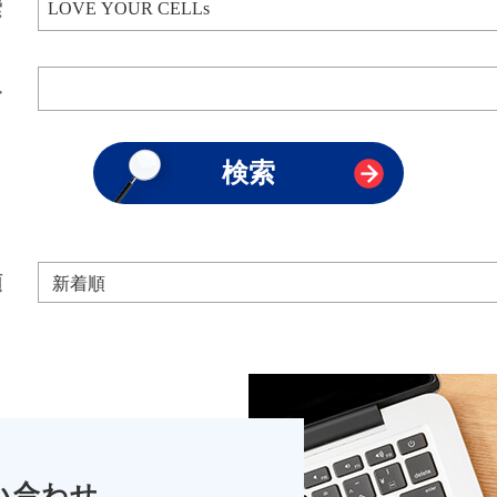
索
み
順
い合わせ