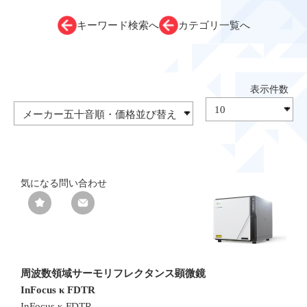
キーワード検索へ
カテゴリ一覧へ
気になる
問い合わせ
周波数領域サーモリフレクタンス顕微鏡
InFocus κ FDTR
InFocus κ FDTR