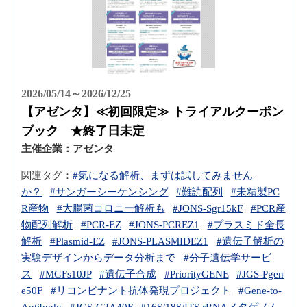
2026/05/14～2026/12/25
【アゼンタ】≪初回限定≫ トライアルクーポン
ブック ★終了日未定
主催企業：
アゼンタ
関連タグ：
#気になる解析、まずは試してみません
か？
#サンガーシーケンシング
#難読配列
#未精製PC
R産物
#大腸菌コロニー解析も
#JONS-Sgr15kF
#PCR産
物配列解析
#PCR-EZ
#JONS-PCREZ1
#プラスミド全長
解析
#Plasmid-EZ
#JONS-PLASMIDEZ1
#遺伝子解析の
実験デザインからデータ分析まで
#分子遺伝学サービ
ス
#MGFs10JP
#遺伝子合成
#PriorityGENE
#JGS-Pgen
e50F
#リコンビナント抗体発現プロジェクト
#Gene-to-
Antibody
#JGS-G2A40F
#16S/18S/ITS rRNAメタゲノム