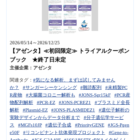
2026/05/14～2026/12/25
【アゼンタ】≪初回限定≫ トライアルクーポン
ブック ★終了日未定
主催企業：
アゼンタ
関連タグ：
#気になる解析、まずは試してみません
か？
#サンガーシーケンシング
#難読配列
#未精製PC
R産物
#大腸菌コロニー解析も
#JONS-Sgr15kF
#PCR産
物配列解析
#PCR-EZ
#JONS-PCREZ1
#プラスミド全長
解析
#Plasmid-EZ
#JONS-PLASMIDEZ1
#遺伝子解析の
実験デザインからデータ分析まで
#分子遺伝学サービ
ス
#MGFs10JP
#遺伝子合成
#PriorityGENE
#JGS-Pgen
e50F
#リコンビナント抗体発現プロジェクト
#Gene-to-
Antibody
#JGS-G2A40F
#16S/18S/ITS rRNAメタゲノム