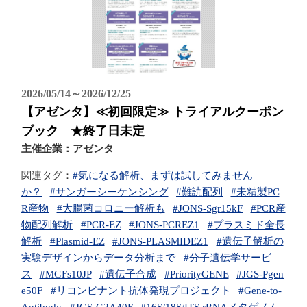
2026/05/14～2026/12/25
【アゼンタ】≪初回限定≫ トライアルクーポン
ブック ★終了日未定
主催企業：
アゼンタ
関連タグ：
#気になる解析、まずは試してみません
か？
#サンガーシーケンシング
#難読配列
#未精製PC
R産物
#大腸菌コロニー解析も
#JONS-Sgr15kF
#PCR産
物配列解析
#PCR-EZ
#JONS-PCREZ1
#プラスミド全長
解析
#Plasmid-EZ
#JONS-PLASMIDEZ1
#遺伝子解析の
実験デザインからデータ分析まで
#分子遺伝学サービ
ス
#MGFs10JP
#遺伝子合成
#PriorityGENE
#JGS-Pgen
e50F
#リコンビナント抗体発現プロジェクト
#Gene-to-
Antibody
#JGS-G2A40F
#16S/18S/ITS rRNAメタゲノム