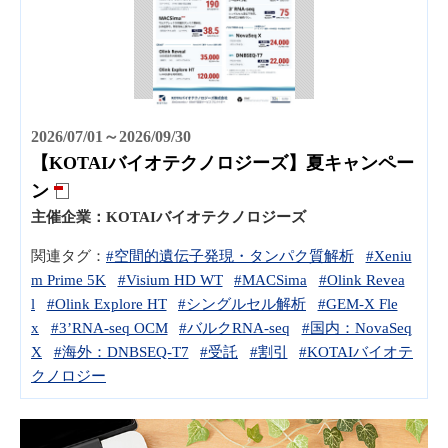
2026/07/01～2026/09/30
【KOTAIバイオテクノロジーズ】夏キャンペー
ン
主催企業：
KOTAIバイオテクノロジーズ
関連タグ：
#空間的遺伝子発現・タンパク質解析
#Xeniu
m Prime 5K
#Visium HD WT
#MACSima
#Olink Revea
l
#Olink Explore HT
#シングルセル解析
#GEM-X Fle
x
#3’RNA-seq OCM
#バルクRNA-seq
#国内：NovaSeq
X
#海外：DNBSEQ-T7
#受託
#割引
#KOTAIバイオテ
クノロジー