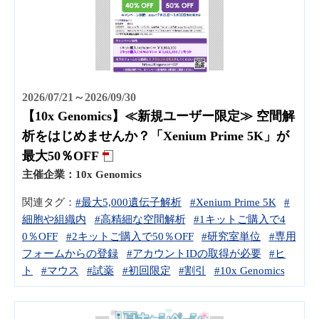
2026/07/21～2026/09/30
【10x Genomics】≪新規ユーザー限定≫ 空間解
析をはじめませんか？「Xenium Prime 5K」が
最大50％OFF
主催企業：
10x Genomics
関連タグ：
#最大5,000遺伝子解析
#Xenium Prime 5K
#
細胞や組織内
#高精細な空間解析
#1キットご購入で4
0％OFF
#2キットご購入で50％OFF
#研究室単位
#専⽤
フォームからの登録
#アカウントIDの取得が必要
#ヒ
ト
#マウス
#試薬
#初回限定
#割引
#10x Genomics