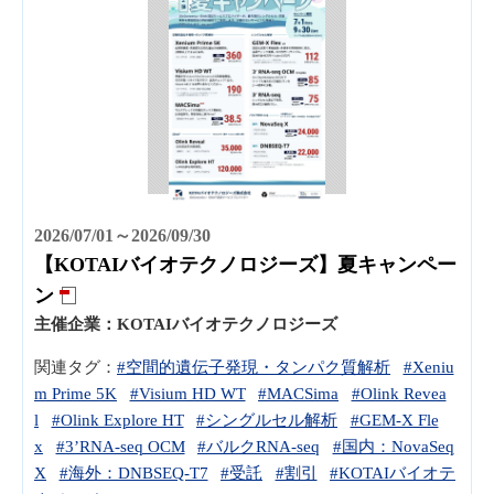
2026/07/01～2026/09/30
【KOTAIバイオテクノロジーズ】夏キャンペー
ン
主催企業：
KOTAIバイオテクノロジーズ
関連タグ：
#空間的遺伝子発現・タンパク質解析
#Xeniu
m Prime 5K
#Visium HD WT
#MACSima
#Olink Revea
l
#Olink Explore HT
#シングルセル解析
#GEM-X Fle
x
#3’RNA-seq OCM
#バルクRNA-seq
#国内：NovaSeq
X
#海外：DNBSEQ-T7
#受託
#割引
#KOTAIバイオテ