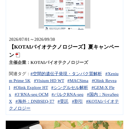
2026/07/01～2026/09/30
【KOTAIバイオテクノロジーズ】夏キャンペー
ン
主催企業：
KOTAIバイオテクノロジーズ
関連タグ：
#空間的遺伝子発現・タンパク質解析
#Xeniu
m Prime 5K
#Visium HD WT
#MACSima
#Olink Revea
l
#Olink Explore HT
#シングルセル解析
#GEM-X Fle
x
#3’RNA-seq OCM
#バルクRNA-seq
#国内：NovaSeq
X
#海外：DNBSEQ-T7
#受託
#割引
#KOTAIバイオテ
クノロジー