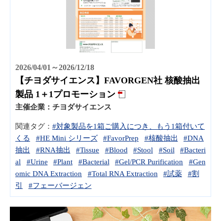
2026/04/01～2026/12/18
【チヨダサイエンス】FAVORGEN社 核酸抽出
製品 1＋1プロモーション
主催企業：
チヨダサイエンス
関連タグ：
#対象製品を1箱ご購入につき、もう1箱付いて
くる
#HE Mini シリーズ
#FavorPrep
#核酸抽出
#DNA
抽出
#RNA抽出
#Tissue
#Blood
#Stool
#Soil
#Bacteri
al
#Urine
#Plant
#Bacterial
#Gel/PCR Purification
#Gen
omic DNA Extraction
#Total RNA Extraction
#試薬
#割
引
#フェーバージェン