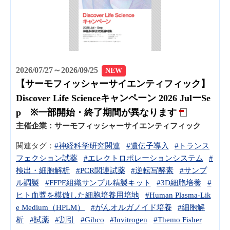
2026/07/27～2026/09/25
NEW
【サーモフィッシャーサイエンティフィック】
Discover Life Scienceキャンペーン 2026 JulーSe
p ※一部開始・終了期間が異なります
主催企業：
サーモフィッシャーサイエンティフィック
関連タグ：
#神経科学研究関連
#遺伝子導入
#トランス
フェクション試薬
#エレクトロポレーションシステム
#
検出・細胞解析
#PCR関連試薬
#逆転写酵素
#サンプ
ル調製
#FFPE組織サンプル精製キット
#3D細胞培養
#
ヒト血漿を模倣した細胞培養用培地
#Human Plasma-Lik
e Medium（HPLM）
#がんオルガノイド培養
#細胞解
析
#試薬
#割引
#Gibco
#Invitrogen
#Themo Fisher