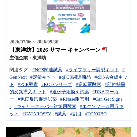
2026/07/06～2026/09/30
【東洋紡】2026 サマー キャンペーン
主催企業：
東洋紡
関連タグ：
#NGS関連試薬
#ライブラリー調製キット
#
GenNext
#定量キット
#qPCR関連商品
#cDNA合成キッ
ト
#PCR酵素
#KODシリーズ
#逆転写酵素
#部位特異
的変異導入キット
#遺伝子組換え試薬
#DNAマーカ
ー
#免疫反応促進試薬
#RNase阻害剤
#Can Get Signa
l
#キャリーオーバー対策用酵素
#エクソソーム回収キ
ット
#CATAROSEV
#試薬
#割引
#TOYOBO