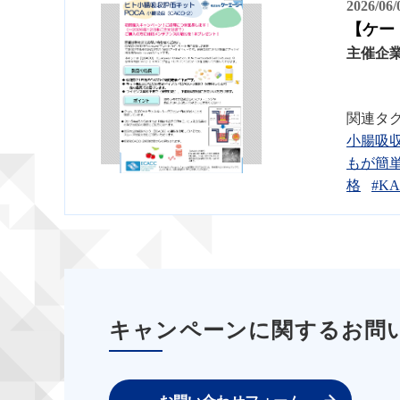
2026/06
【ケー
主催企
関連タ
小腸吸
もが簡
格
#K
キャンペーンに関するお問