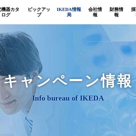
究機器カタ
ピックアッ
IKEDA情報
会社情
財務情
採
ログ
プ
局
報
報
キャンペーン情報