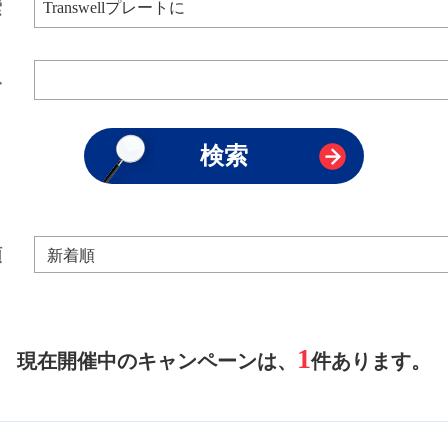
索
み
順
1
現在開催中のキャンペーンは、
件あります。