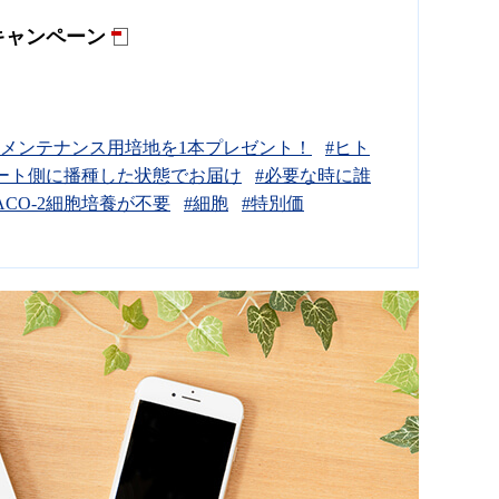
キャンペーン
胞メンテナンス用培地を1本プレゼント！
#ヒト
ート側に播種した状態でお届け
#必要な時に誰
ACO-2細胞培養が不要
#細胞
#特別価