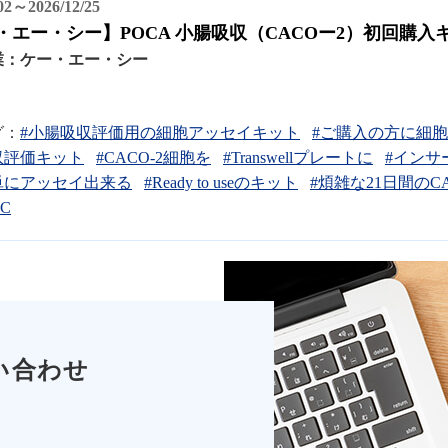
/02～2026/12/25
・エー・シー】POCA 小腸吸収（CACOー2）初回購入
業：
ケー・エー・シー
グ：
#小腸吸収評価用の細胞アッセイキット
#ご購入の方に細
収評価キット
#CACO-2細胞を
#Transwellプレートに
#インサ
単にアッセイ出来る
#Ready to useのキット
#煩雑な21日間のC
AC
い合わせ