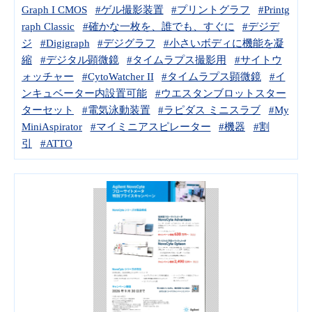
Graph I CMOS
#ゲル撮影装置
#プリントグラフ
#Printg
raph Classic
#確かな一枚を、誰でも、すぐに
#デジデ
ジ
#Digigraph
#デジグラフ
#小さいボディに機能を凝
縮
#デジタル顕微鏡
#タイムラプス撮影用
#サイトウ
ォッチャー
#CytoWatcher II
#タイムラプス顕微鏡
#イ
ンキュベーター内設置可能
#ウエスタンブロットスター
ターセット
#電気泳動装置
#ラピダス ミニスラブ
#My
MiniAspirator
#マイミニアスピレーター
#機器
#割
引
#ATTO