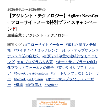
2026/04/20～2026/09/30
【アジレント・テクノロジー】Agilent NovoCyt
o フローサイトメータ特別プライスキャンペー
ン
主催企業：
アジレント・テクノロジー
関連タグ：
#フローサイトメーター
#優れた感度と分解
能
#ワイドダイナミックレンジ
#セットアップやメンテ
ナンス作業の自動化
#試薬と排液量の連続的なモニタリ
ング
#QCプログラムを内蔵
#オートサンプラーや自動
化プラットフォームとの統合
#使いやすいソフトウェ
ア
#NovoCyte Advanteon
#オートサンプラなし１レーザ
ー
#NovoCyte Opteon
#オートサンプラなし３レーザ
ー
#機器
#特別価格
#Agilent