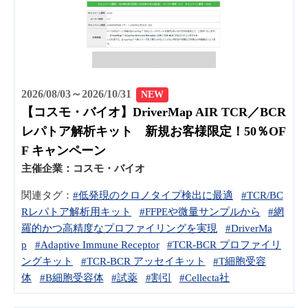
2026/08/03～2026/10/31
NEW
【コスモ・バイオ】DriverMap AIR TCR／BCR
レパトア解析キット 新規お客様限定！50％OF
F キャンペーン
主催企業：
コスモ・バイオ
関連タグ：
#低発現のクロノタイプ検出に最適
#TCR/BC
Rレパトア解析用キット
#FFPEや微量サンプルから
#網
羅的かつ高精度なプロファイリングを実現
#DriverMa
p
#Adaptive Immune Receptor
#TCR-BCR プロファイリ
ングキット
#TCR-BCR アッセイキット
#T細胞受容
体
#B細胞受容体
#試薬
#割引
#Cellecta社