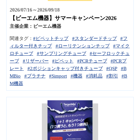
2026/07/16～2026/09/18
【ビーエム機器】サマーキャンペーン2026
主催企業：
ビーエム機器
関連タグ：
#ピペットチップ
#スタンダードチップ
#フ
ィルター付きチップ
#ローリテンションチップ
#マイク
ロチューブ
#サンプリングチューブ
#セーフロックチュ
ーブ
#リザーバー
#ピペット
#PCRチューブ
#PCRプ
レート
#2ポジションキャップ付きチューブ
#QSP
#B
MBio
#プラチナ
#Simport
#機器
#消耗品
#割引
#B
M機器