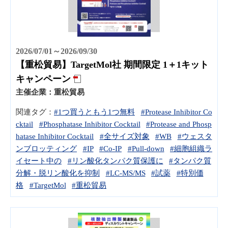
2026/07/01～2026/09/30
【重松貿易】TargetMol社 期間限定 1＋1キット
キャンペーン
主催企業：
重松貿易
関連タグ：
#1つ買うともう1つ無料
#Protease Inhibitor Co
cktail
#Phosphatase Inhibitor Cocktail
#Protease and Phosp
hatase Inhibitor Cocktail
#全サイズ対象
#WB
#ウェスタ
ンブロッティング
#IP
#Co-IP
#Pull-down
#細胞組織ラ
イセート中の
#リン酸化タンパク質保護に
#タンパク質
分解・脱リン酸化を抑制
#LC-MS/MS
#試薬
#特別価
格
#TargetMol
#重松貿易