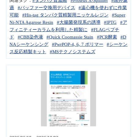
関連タグ：
#タンパク質濃縮
#Proteus X-Spinner
#限外濾
過
#バッファー交換用デバイス
#遠心機を使わずに作業
可能
#His-tag タンパク質精製用ニッケルレジン
#Super
Ni-NTA Agarose Resin
#大腸菌発現系の誘導
#IPTG
#ア
フィニティーカラムを利用した精製に
#FLAGペプチ
ド
#CBB染色液
#Quick Coomassie Stain
#PCR酵素
#D
NAシーケンシング
#PwrPOP-4, 6, 7 ポリマー
#シーケン
ス反応精製キット
#MSテクノシステムズ