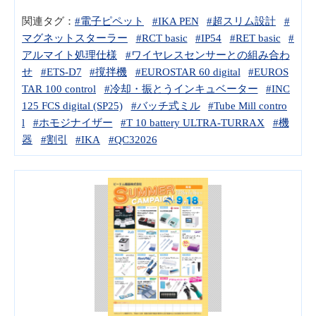
関連タグ：
#電子ピペット
#IKA PEN
#超スリム設計
#
マグネットスターラー
#RCT basic
#IP54
#RET basic
#
アルマイト処理仕様
#ワイヤレスセンサーとの組み合わ
せ
#ETS-D7
#撹拌機
#EUROSTAR 60 digital
#EUROS
TAR 100 control
#冷却・振とうインキュベーター
#INC
125 FCS digital (SP25)
#バッチ式ミル
#Tube Mill contro
l
#ホモジナイザー
#T 10 battery ULTRA-TURRAX
#機
器
#割引
#IKA
#QC32026