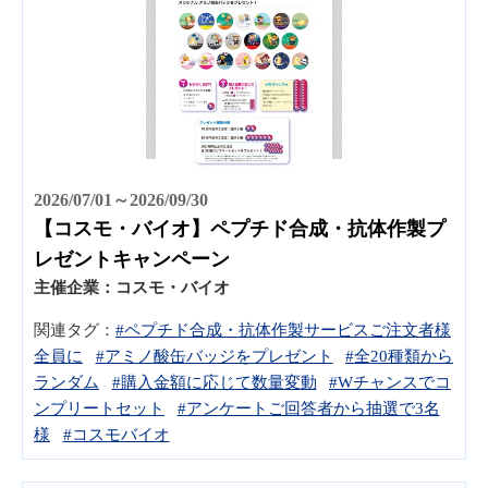
2026/07/01～2026/09/30
【コスモ・バイオ】ペプチド合成・抗体作製プ
レゼントキャンペーン
主催企業：
コスモ・バイオ
関連タグ：
#ペプチド合成・抗体作製サービスご注文者様
全員に
#アミノ酸缶バッジをプレゼント
#全20種類から
ランダム
#購入金額に応じて数量変動
#Wチャンスでコ
ンプリートセット
#アンケートご回答者から抽選で3名
様
#コスモバイオ