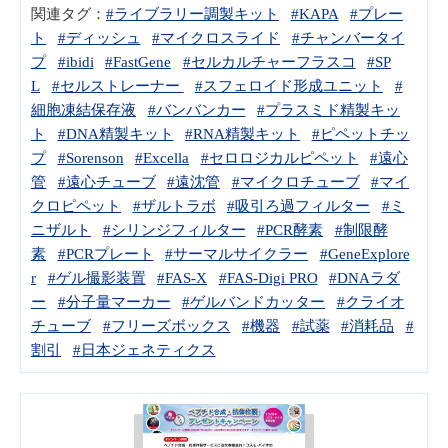
関連タグ：
#ライブラリー調製キット
#KAPA
#プレー
ト
#ディッシュ
#マイクロスライド
#チャンバータイ
プ
#ibidi
#FastGene
#セルカルチャーフラスコ
#SP
L
#セルストレーナー
#スフェロイド形成ユニット
#
細胞凍結保存液
#バンバンカー
#プラスミド精製キッ
ト
#DNA精製キット
#RNA精製キット
#ピペットチッ
プ
#Sorenson
#Excella
#セロロジカルピペット
#遠心
管
#遠心チューブ
#遠沈管
#マイクロチューブ
#マイ
クロピペット
#ザルトラボ
#吸引ろ過フィルター
#ミ
ニザルト
#シリンジフィルター
#PCR酵素
#制限酵
素
#PCRプレート
#サーマルサイクラー
#GeneExplore
r
#ゲル撮影装置
#FAS-X
#FAS-Digi PRO
#DNAラダ
ー
#分子量マーカー
#ゲルバンドカッター
#クライオ
チューブ
#フリーズボックス
#機器
#試薬
#消耗品
#
割引
#日本ジェネティクス