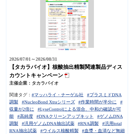
2026/07/01～2026/08/31
【タカラバイオ】核酸抽出精製関連製品ディス
カウントキャンペーン
主催企業：
タカラバイオ
関連タグ：
#マッハライ・ナーゲル社
#プラスミドDNA
調製
#NucleoBond Xtraシリーズ
#作業時間が半分に
#
収量が2倍に
#LyseControlによる混合、中和の確認が可
能
#高純度
#DNAクリーンアップキット
#ゲノムDNA
調製
#汎用ゲノムDNA抽出試薬
#RNA調製
#汎用total
RNA抽出試薬
#ウイルス核酸精製
#血漿・血清など無細