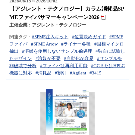
2026/06/15～2026/10/02
【アジレント・テクノロジー】カラム消耗品SP
MEファイバサマーキャンペーン2026
主催企業：
アジレント・テクノロジー
関連タグ：
#SPME注入キット
#位置決めガイド
#SPME
ファイバ
#SPME Arrow
#ライナー各種
#固相マイクロ
抽出
#溶媒を使用しないサンプル前処理
#独自に試験し
たデザイン
#溶媒が不要
#自動化が容易
#サンプルを
非破壊で分析
#ファイバは再利用可能
#GCまたはHPLC
機器に対応
#消耗品
#割引
#Agilent
#3415