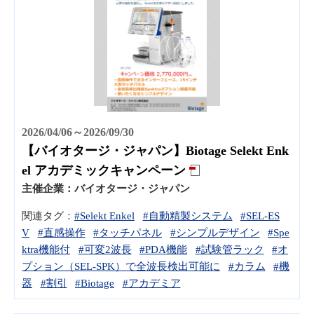
2026/04/06～2026/09/30
【バイオタージ・ジャパン】Biotage Selekt Enk
el アカデミックキャンペーン
主催企業：
バイオタージ・ジャパン
関連タグ：
#Selekt Enkel
#自動精製システム
#SEL-ES
V
#直感操作
#タッチパネル
#シンプルデザイン
#Spe
ktra機能付
#可変2波長
#PDA機能
#試験管ラック
#オ
プション（SEL-SPK）で全波長検出可能に
#カラム
#機
器
#割引
#Biotage
#アカデミア