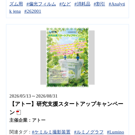
ズム用
#偏光フィルム
#など
#消耗品
#割引
#Analyti
k jena
#262001
2026/05/13～2026/08/31
【アトー】研究支援スタートアップキャンペー
ン
主催企業：
アトー
関連タグ：
#ケミルミ撮影装置
#ルミノグラフ
#Lumino