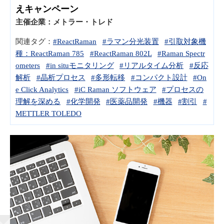
えキャンペーン
主催企業：
メトラー・トレド
関連タグ：
#ReactRaman
#ラマン分光装置
#引取対象機
種：ReactRaman 785
#ReactRaman 802L
#Raman Spectr
ometers
#in situモニタリング
#リアルタイム分析
#反応
解析
#晶析プロセス
#多形転移
#コンパクト設計
#On
e Click Analytics
#iC Raman ソフトウェア
#プロセスの
理解を深める
#化学開発
#医薬品開発
#機器
#割引
#
METTLER TOLEDO