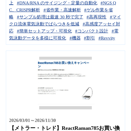
上
#DNA/RNA のサイジング・定量の自動化
#NGS Q
C、CRISPR解析
#省作業・高速解析
#ゲル作業を省
略
#サンプル処理は最速 30 秒で完了
#高再現性
#マイ
クロ流体電気泳動でばらつきを低減
#高感度アッセイ対
応
#簡単セットアップ・可視化
#コンパクト設計
#電
気泳動データを多様に可視化
#機器
#割引
#Revvity
2026/03/01～2026/11/30
【メトラー・トレド】ReactRaman785お買い換