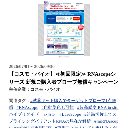
2026/07/01～2026/09/30
【コスモ・バイオ】≪初回限定≫ RNAscopeシ
リーズ 新規ご購入者プローブ無償キャンペーン
主催企業：
コスモ・バイオ
関連タグ：
#試薬キット購入でターゲットプローブ1点無
償
#RNAscope
#自動染色も可能
#超高感度 RNA in situ
ハイブリダイゼーション
#BaseScope
#組織切片上でス
プライシングバリアントRNAの局在が解析
#miRNAscop
e
#miRNA検出用試薬
#専用フォームにてお申込みくだ