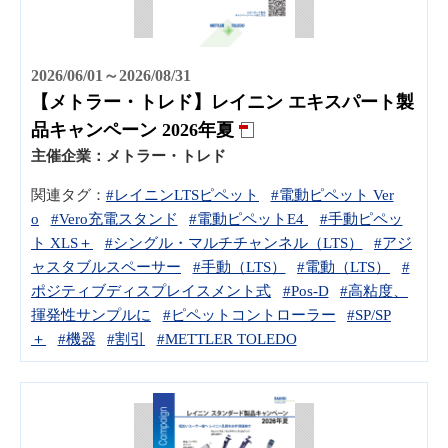
2026/06/01～2026/08/31
【メトラー・トレド】レイニン エキスパート製
品キャンペーン 2026年夏
主催企業：
メトラー・トレド
関連タグ：
#レイニンLTSピペット
#電動ピペット Ver
o
#Vero充電スタンド
#電動ピペットE4
#手動ピペッ
ト XLS＋
#シングル・マルチチャンネル（LTS）
#アジ
ャスタブルスペーサー
#手動（LTS）
#電動（LTS）
#
ポジティブディスプレイスメント式
#Pos-D
#高粘度、
揮発性サンプルに
#ピペットコントローラー
#SP/SP
＋
#機器
#割引
#METTLER TOLEDO