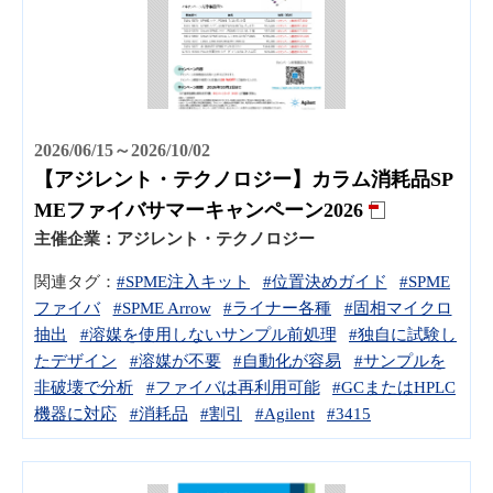
2026/06/15～2026/10/02
【アジレント・テクノロジー】カラム消耗品SP
MEファイバサマーキャンペーン2026
主催企業：
アジレント・テクノロジー
関連タグ：
#SPME注入キット
#位置決めガイド
#SPME
ファイバ
#SPME Arrow
#ライナー各種
#固相マイクロ
抽出
#溶媒を使用しないサンプル前処理
#独自に試験し
たデザイン
#溶媒が不要
#自動化が容易
#サンプルを
非破壊で分析
#ファイバは再利用可能
#GCまたはHPLC
機器に対応
#消耗品
#割引
#Agilent
#3415