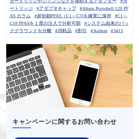
カートリッジやシリンジなどを接続するアダプター
#カ
ートリッジ
#アダプタキャップ
#Altura Poroshell 120 PF
AS カラム
#超短鎖PFAS（C1～C3)を確実に保持
#C1～
C18 PFASを１度の注入で分析可能
#システム由来のバッ
クグラウンドを分離
#消耗品
#割引
#Agilent
#3415
キャンペーンに関するお問い合わせ