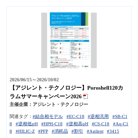
2026/06/15～2026/10/02
【アジレント・テクノロジー】Poroshell120カ
ラムサマーキャンペーン2026
主催企業：
アジレント・テクノロジー
関連タグ：
#結合相モデル
#EC-C18
#逆相汎用
#SB-C1
8
#逆相低pH
#HPH-C18
#逆相高pH
#CS-C18
#Aq-C1
8
#HILIC-Z
#PFP
#消耗品
#割引
#Agilent
#3415