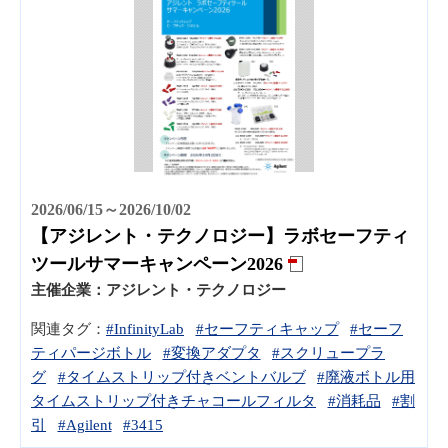
2026/06/15～2026/10/02
【アジレント・テクノロジー】ラボセーフティ
ツールサマーキャンペーン2026
主催企業：
アジレント・テクノロジー
関連タグ：
#InfinityLab
#セーフティキャップ
#セーフ
ティパージボトル
#変換アダプタ
#スクリュープラ
グ
#タイムストリップ付きベントバルブ
#廃液ボトル用
タイムストリップ付きチャコールフィルタ
#消耗品
#割
引
#Agilent
#3415