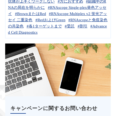
抗体が上手くワークしない
#方におすすめ
#組織中のR
NAの局在を明らかに
#RNAscope Single-plex発色アッセ
イ
#BrownまたはRed
#RNAscope Multiplex v2 蛍光アッ
セイ 二重染色
#RedおよびGreen
#RNAscopeと免疫染色
の共染色
#各1ターゲットまで
#受託
#割引
#Advance
d Cell Diagnostics
キャンペーンに関するお問い合わせ