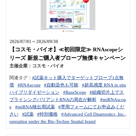
2026/07/01～2026/09/30
【コスモ・バイオ】≪初回限定≫ RNAscopeシ
リーズ 新規ご購入者プローブ無償キャンペーン
主催企業：
コスモ・バイオ
関連タグ：
#試薬キット購入でターゲットプローブ1点無
償
#RNAscope
#自動染色も可能
#超高感度 RNA in situ
ハイブリダイゼーション
#BaseScope
#組織切片上でス
プライシングバリアントRNAの局在が解析
#miRNAscop
e
#miRNA検出用試薬
#専用フォームにてお申込みくだ
さい
#試薬
#特別価格
#Advanced Cell Diagnostics, Inc.,
operating under the Bio-Techne Spatial brand