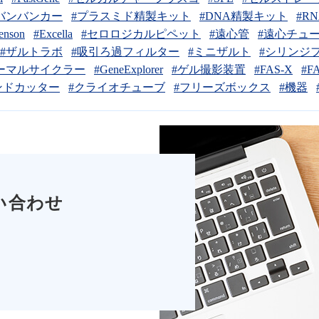
バンバンカー
#プラスミド精製キット
#DNA精製キット
#R
enson
#Excella
#セロロジカルピペット
#遠心管
#遠心チュ
#ザルトラボ
#吸引ろ過フィルター
#ミニザルト
#シリンジ
ーマルサイクラー
#GeneExplorer
#ゲル撮影装置
#FAS-X
#FA
ンドカッター
#クライオチューブ
#フリーズボックス
#機器
い合わせ