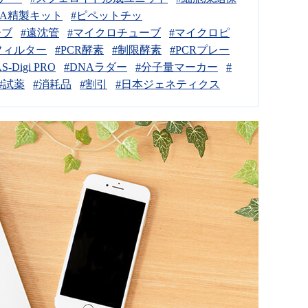
NA精製キット
#ピペットチッ
ーブ
#遠沈管
#マイクロチューブ
#マイクロピ
フィルター
#PCR酵素
#制限酵素
#PCRプレー
S-Digi PRO
#DNAラダー
#分子量マーカー
#
#試薬
#消耗品
#割引
#日本ジェネティクス