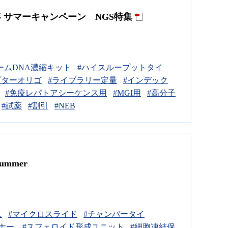
年 サマーキャンペーン NGS特集
ームDNA濃縮キット
#ハイスループットタイ
プターオリゴ
#ライブラリー定量
#インデック
#免疫レパトアシーケンス用
#MGI用
#高分子
#試薬
#割引
#NEB
ummer
ュ
#マイクロスライド
#チャンバータイ
ーナー
#スフェロイド形成ユニット
#細胞凍結保