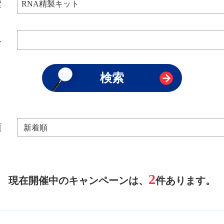
索
み
順
2
現在開催中のキャンペーンは、
件あります。