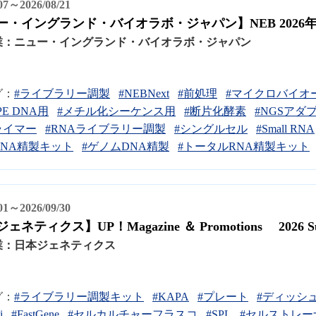
/07～2026/08/21
ー・イングランド・バイオラボ・ジャパン】NEB 2026
業：
ニュー・イングランド・バイオラボ・ジャパン
グ：
#ライブラリー調製
#NEBNext
#前処理
#マイクロバイオ
PE DNA用
#メチル化シーケンス用
#断片化酵素
#NGSアダ
ライマー
#RNAライブラリー調製
#シングルセル
#Small RNA
NA精製キット
#ゲノムDNA精製
#トータルRNA精製キット
/01～2026/09/30
ネティクス】UP！Magazine ＆ Promotions 2026 S
業：
日本ジェネティクス
グ：
#ライブラリー調製キット
#KAPA
#プレート
#ディッシ
i
#FastGene
#セルカルチャーフラスコ
#SPL
#セルストレ