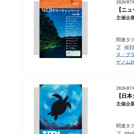
2026/07
【ニュ
主催企
関連タ
プ
#FF
ス・プ
ゲノムD
2026/07
【日本ジェ
主催企
関連タ
プ
#ibid