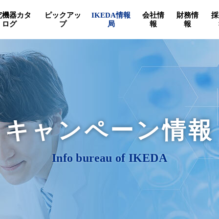
究機器カタ
ピックアッ
IKEDA情報
会社情
財務情
採
ログ
プ
局
報
報
キャンペーン情報