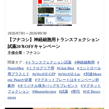
2026/07/01～2026/09/30
【フナコシ】神経細胞用トランスフェクション
試薬20％OFFキャンペーン
主催企業：
フナコシ
関連タグ：
#トランスフェクション試薬
#神経細胞用
#
NeuroMag
#ミクログリア用
#Glial-Mag
#コントロール
用プラスミド
#pVectOZ-GFP
#pVectOZ-Luc
#別途Magn
etic Plateが必要
#マグネットプレートはキャンペーン対
象外
#オリジナル保冷バッグをプレゼント
#マグネット
フェクション
#Magnetfection
#試薬
#割引
#OZ Biosci
ences