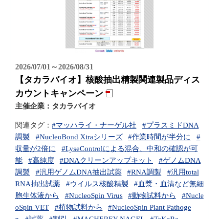
2026/07/01～2026/08/31
【タカラバイオ】核酸抽出精製関連製品ディス
カウントキャンペーン
主催企業：
タカラバイオ
関連タグ：
#マッハライ・ナーゲル社
#プラスミドDNA
調製
#NucleoBond Xtraシリーズ
#作業時間が半分に
#
収量が2倍に
#LyseControlによる混合、中和の確認が可
能
#高純度
#DNAクリーンアップキット
#ゲノムDNA
調製
#汎用ゲノムDNA抽出試薬
#RNA調製
#汎用total
RNA抽出試薬
#ウイルス核酸精製
#血漿・血清など無細
胞生体液から
#NucleoSpin Virus
#動物試料から
#Nucle
oSpin VET
#植物試料から
#NucleoSpin Plant Pathoge
n
#試薬
#割引
#MACHEREY-NAGEL
#TaKaRa