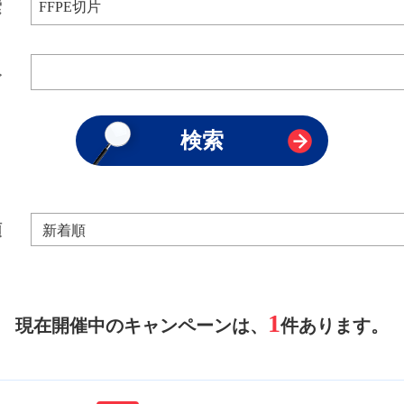
索
み
順
1
現在開催中のキャンペーンは、
件あります。