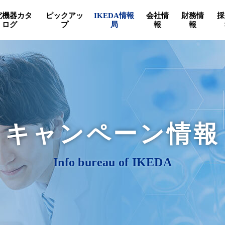
究機器カタ
ピックアッ
IKEDA情報
会社情
財務情
採
ログ
プ
局
報
報
キャンペーン情報