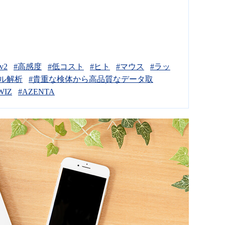
v2
#高感度
#低コスト
#ヒト
#マウス
#ラッ
ル解析
#貴重な検体から高品質なデータ取
WIZ
#AZENTA