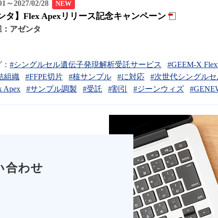
/01～2027/02/28
NEW
タ】Flex Apexリリース記念キャンペーン
業：
アゼンタ
グ：
#シングルセル遺伝子発現解析受託サービス
#GEEM-X Flex
結組織
#FFPE切片
#核サンプル
#に対応
#次世代シングルセ
x Apex
#サンプル調製
#受託
#割引
#ジーンウィズ
#GENE
い合わせ