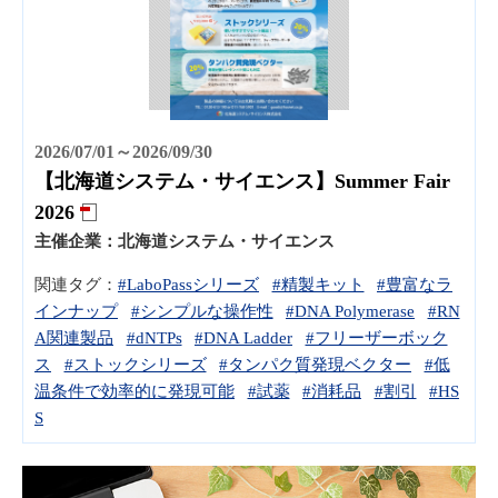
2026/07/01～2026/09/30
【北海道システム・サイエンス】Summer Fair
2026
主催企業：
北海道システム・サイエンス
関連タグ：
#LaboPassシリーズ
#精製キット
#豊富なラ
インナップ
#シンプルな操作性
#DNA Polymerase
#RN
A関連製品
#dNTPs
#DNA Ladder
#フリーザーボック
ス
#ストックシリーズ
#タンパク質発現ベクター
#低
温条件で効率的に発現可能
#試薬
#消耗品
#割引
#HS
S