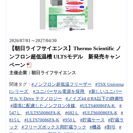
2026/07/01～2027/04/30
【朝日ライフサイエンス】Thermo Scientific ノ
ンフロン超低温槽 ULTSモデル 新発売キャン
ペーン
主催企業：
朝日ライフサイエンス
関連タグ：
#ノンフロン超低温フリーザー
#TSX Universa
lシリーズ
#ユニバーサル電源を採用
#新しいユニバー
サル V-Drive テクノロジー
#ノイズ44ｄBA以下の静粛性
#環境に配慮したノンフロン冷媒
#ULTS40086FA-K
#
547Ｌ
#ULTS50086FA-K
#682Ｌ
#ULTS60086FA-K
#
815Ｌ
#ULTS70086FA-K
#950Ｌ
#貯蔵ケース
#貯蔵ラ
ック
#フリーズボックス用貯蔵ラック
#機器
#割引
#