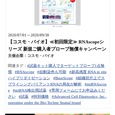
2026/07/01～2026/09/30
【コスモ・バイオ】≪初回限定≫ RNAscopeシ
リーズ 新規ご購入者プローブ無償キャンペーン
主催企業：
コスモ・バイオ
関連タグ：
#試薬キット購入でターゲットプローブ1点無
償
#RNAscope
#自動染色も可能
#超高感度 RNA in situ
ハイブリダイゼーション
#BaseScope
#組織切片上でス
プライシングバリアントRNAの局在が解析
#miRNAscop
e
#miRNA検出用試薬
#専用フォームにてお申込みくだ
さい
#試薬
#特別価格
#Advanced Cell Diagnostics, Inc.,
operating under the Bio-Techne Spatial brand