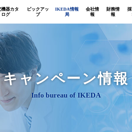
究機器カタ
ピックアッ
IKEDA情報
会社情
財務情
採
ログ
プ
局
報
報
キャンペーン情報