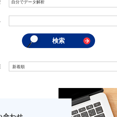
索
み
順
い合わせ