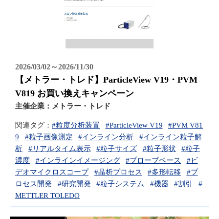
2026/03/02～2026/11/30
【メトラー・トレド】ParticleView V19・PVM
V819 お買い換えキャンペーン
主催企業：
メトラー・トレド
関連タグ：
#粒度分析装置
#ParticleView V19
#PVM V81
9
#粒子画像測定
#インライン分析
#インライン粒子解
析
#リアルタイム表示
#粒子サイズ
#粒子形状
#粒子
濃度
#インラインイメージング
#プローブベース
#ビ
デオマイクロスコープ
#晶析プロセス
#多形転移
#プ
ロセス開発
#研究開発
#粒子システム
#機器
#割引
#
METTLER TOLEDO