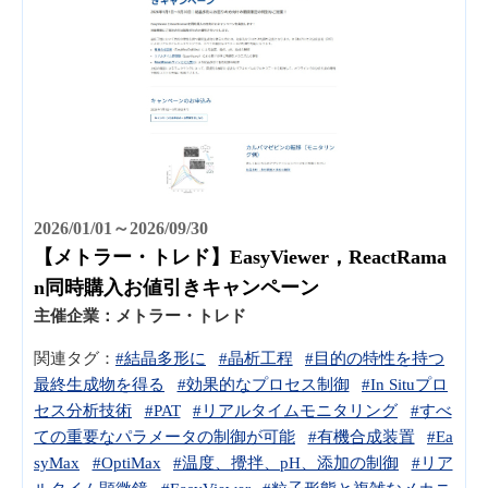
2026/01/01～2026/09/30
【メトラー・トレド】EasyViewer，ReactRama
n同時購入お値引きキャンペーン
主催企業：
メトラー・トレド
関連タグ：
#結晶多形に
#晶析工程
#目的の特性を持つ
最終生成物を得る
#効果的なプロセス制御
#In Situプロ
セス分析技術
#PAT
#リアルタイムモニタリング
#すべ
ての重要なパラメータの制御が可能
#有機合成装置
#Ea
syMax
#OptiMax
#温度、攪拌、pH、添加の制御
#リア