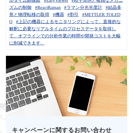
ルタイム顕微鏡
#EasyViewer
#粒子形態と複雑なメカニ
ズムの制御
#ReactRaman
#ラマン分光光度計
#結晶多
形と物理転移の取得
#機器
#割引
#METTLER TOLED
O
#上記の機器によるモニタリングによって、直接的な
解釈に必要なリアルタイムのプロセスデータを取得し
て、オフラインでの分析作業の時間や開発コストを大幅
に削減できます。
キャンペーンに関するお問い合わせ