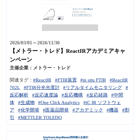
2026/03/01～2026/11/30
【メトラー・トレド】ReactIRアカデミアキャ
ンペーン
主催企業：
メトラー・トレド
関連タグ：
#ReactIR
#FTIR装置
#in situ FTIR
#ReactIR
702L
#FTIR分光光度計
#リアルタイムモニタリング
#
反応解析
#反応速度論
#反応機構
#反応経路
#中間
体
#生成物
#One Click Analytics
#iC IR ソフトウェ
ア
#化学開発
#医薬品開発
#アカデミック
#機器
#割
引
#METTLER TOLEDO