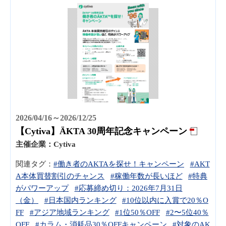
2026/04/16～2026/12/25
【Cytiva】ÄKTA 30周年記念キャンペーン
主催企業：
Cytiva
関連タグ：
#働き者のAKTAを探せ！キャンペーン
#AKT
A本体買替割引のチャンス
#稼働年数が⻑いほど
#特典
がパワーアップ
#応募締め切り：2026年7⽉31⽇
（⾦）
#⽇本国内ランキング
#10位以内に⼊賞で20％O
FF
#アジア地域ランキング
#1位50％OFF
#2〜5位40％
OFF
#カラム・消耗品30％OFFキャンペーン
#対象のAK