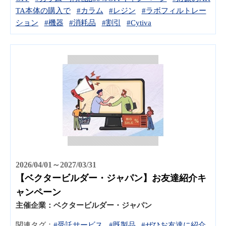
TA本体の購入で
#カラム
#レジン
#ラボフィルトレー
ション
#機器
#消耗品
#割引
#Cytiva
2026/04/01～2027/03/31
【ベクタービルダー・ジャパン】お友達紹介キ
ャンペーン
主催企業：
ベクタービルダー・ジャパン
関連タグ：
#受託サービス
#既製品
#ぜひお友達に紹介