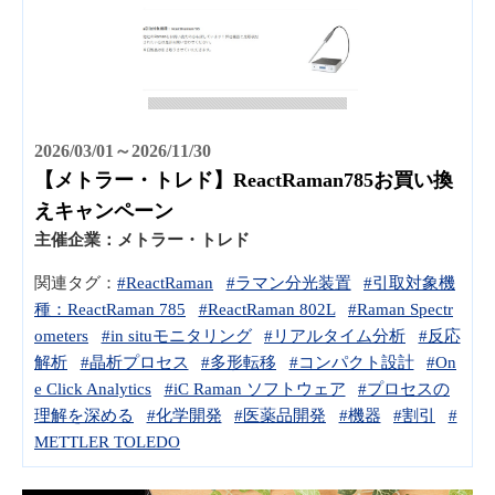
2026/03/01～2026/11/30
【メトラー・トレド】ReactRaman785お買い換
えキャンペーン
主催企業：
メトラー・トレド
関連タグ：
#ReactRaman
#ラマン分光装置
#引取対象機
種：ReactRaman 785
#ReactRaman 802L
#Raman Spectr
ometers
#in situモニタリング
#リアルタイム分析
#反応
解析
#晶析プロセス
#多形転移
#コンパクト設計
#On
e Click Analytics
#iC Raman ソフトウェア
#プロセスの
理解を深める
#化学開発
#医薬品開発
#機器
#割引
#
METTLER TOLEDO