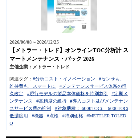
2026/06/08～2026/12/25
【メトラー・トレド】オンラインTOC分析計 ス
マートメンテナンス・パック 2026
主催企業：
メトラー・トレド
関連タグ：
#分析コスト・イノベーション
#センサも、
維持費も、スマートに
#メンテナンスサービス体系の恒
久改定
#現行モデルの製品本体価格を特別割引
#定期メ
ンテナンス
#高精度の維持
#導入コスト及びメンテナン
スサービス費の抑制
#対象機種： 6000TOCi、 6000TOCi
低濃度用
#機器
#点検
#特別価格
#METTLER TOLED
O