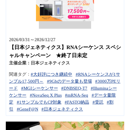
2026/03/31～2026/12/27
【日本ジェネティクス】RNAシーケンス スペシ
ャルキャンペーン ★終了日未定
主催企業：
日本ジェネティクス
関連タグ：
#大好評につき継続中
#RNAシーケンスが1サ
ンプル17,500円～
#9Gbのデータ量も登場
#3000万PEリ
ード
#MGIシーケンサー
#DNBSEQ-T7
#Illuminaシー
ケンサー
#NovaSeq X Plus
#mRNA-Seq
#データ量限
定
#1サンプルでもCP対象
#FASTQ納品
#受託
#割
引
#GeneF@N
#日本ジェネティクス