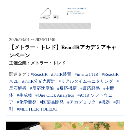
2026/03/01～2026/11/30
【メトラー・トレド】ReactIRアカデミアキャ
ンペーン
主催企業：
メトラー・トレド
関連タグ：
#ReactIR
#FTIR装置
#in situ FTIR
#ReactIR
702L
#FTIR分光光度計
#リアルタイムモニタリング
#
反応解析
#反応速度論
#反応機構
#反応経路
#中間
体
#生成物
#One Click Analytics
#iC IR ソフトウェ
ア
#化学開発
#医薬品開発
#アカデミック
#機器
#割
引
#METTLER TOLEDO