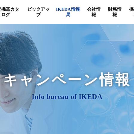
究機器カタ
ピックアッ
IKEDA情報
会社情
財務情
採
ログ
プ
局
報
報
キャンペーン情報