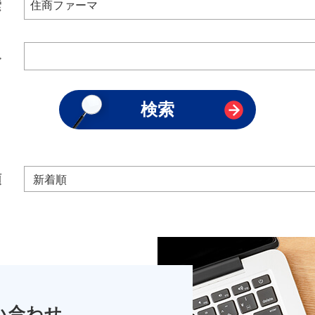
索
み
順
い合わせ