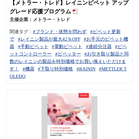
【メトラー・トレド】レイニンピペット アップ
グレード応援プログラム
主催企業：
メトラー・トレド
関連タグ：
#ブランド・状態を問わず
#ピペット更新
で
#レイニン製品が最大42％OFF
#お手元のピペット機
器
#手動ピペット
#電動ピペット
#連続分注器
#ピペ
ットコントローラー
#ピペッター
#お引き取り製品と同
数のレイニンの製品を特別価格でお買い換えいただけま
す！
#機器
#下取り特別価格
#RAININ
#METTLER T
OLEDO