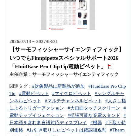
2026/07/13～2027/03/31
【サーモフィッシャーサイエンティフィック】
いつでもFinnpipetteスペシャルサポート2026
「FluidEase Pro ClipTip電動ピペット」
主催企業：
サーモフィッシャーサイエンティフィック
関連タグ：
#対象製品に新製品が追加
#FluidEase Pro Clip
Tip
#電動ピペット
#マイクロピペット
#シングルチャ
ンネルピペット
#マルチチャンネルピペット
#人さし指
によるトリガーアクション
#大画面タッチスクリーン
#
電動チップイジェクション
#拡張可能な充電スタンド
#
日本語を含む多言語対応ディスプレイ
#機器
#下取り特
別価格
#お引き取りしたピペットは確認後返却
#Therm