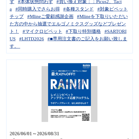
ず
#本体状態問わず
#買い換え対象：：Picus2、Tact
a
#同時購入でさらお得
#各種スタンド
#対象ピペット
チップ
#Mlineご愛顧感謝企画
#Mlineを下取りいただい
た方の中から抽選でエルゴノミクスグッズなどプレゼン
ト！
#マイクロピペット
#下取り特別価格
#SARTORI
US
#LHTD2026
#■専用注文書のご記入をお願い致しま
す。
2026/06/01～2026/08/31