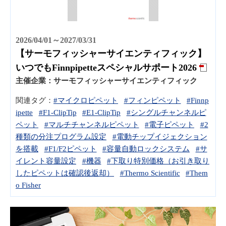
2026/04/01～2027/03/31
【サーモフィッシャーサイエンティフィック】
いつでもFinnpipetteスペシャルサポート2026
主催企業：
サーモフィッシャーサイエンティフィック
関連タグ：
#マイクロピペット
#フィンピペット
#Finnp
ipette
#F1-ClipTip
#E1-ClipTip
#シングルチャンネルピ
ペット
#マルチチャンネルピペット
#電子ピペット
#2
種類の分注プログラム設定
#電動チップイジェクション
を搭載
#F1/F2ピペット
#容量自動ロックシステム
#サ
イレント容量設定
#機器
#下取り特別価格（お引き取り
したピペットは確認後返却）
#Thermo Scientific
#Them
o Fisher