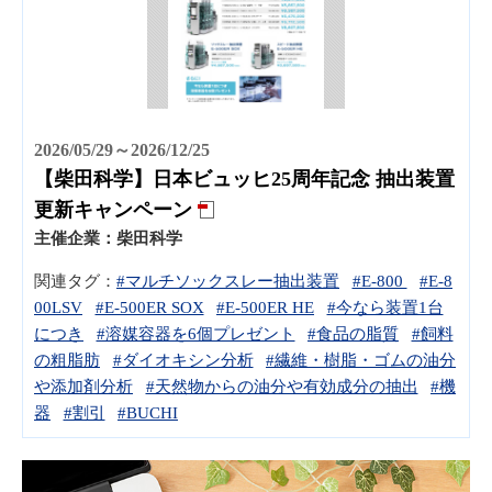
2026/05/29～2026/12/25
【柴田科学】日本ビュッヒ25周年記念 抽出装置
更新キャンペーン
主催企業：
柴田科学
関連タグ：
#マルチソックスレー抽出装置
#E-800
#E-8
00LSV
#E-500ER SOX
#E-500ER HE
#今なら装置1台
につき
#溶媒容器を6個プレゼント
#食品の脂質
#飼料
の粗脂肪
#ダイオキシン分析
#繊維・樹脂・ゴムの油分
や添加剤分析
#天然物からの油分や有効成分の抽出
#機
器
#割引
#BUCHI