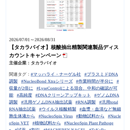
2026/07/01～2026/08/31
【タカラバイオ】核酸抽出精製関連製品ディス
カウントキャンペーン
主催企業：
タカラバイオ
関連タグ：
#マッハライ・ナーゲル社
#プラスミドDNA
調製
#NucleoBond Xtraシリーズ
#作業時間が半分に
#
収量が2倍に
#LyseControlによる混合、中和の確認が可
能
#高純度
#DNAクリーンアップキット
#ゲノムDNA
調製
#汎用ゲノムDNA抽出試薬
#RNA調製
#汎用total
RNA抽出試薬
#ウイルス核酸精製
#血漿・血清など無細
胞生体液から
#NucleoSpin Virus
#動物試料から
#Nucle
oSpin VET
#植物試料から
#NucleoSpin Plant Pathoge
n
#試薬
#割引
#MACHEREY-NAGEL
#TaKaRa