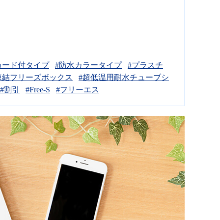
カード付タイプ
#防水カラータイプ
#プラスチ
凍結フリーズボックス
#超低温用耐水チューブシ
#割引
#Free-S
#フリーエス