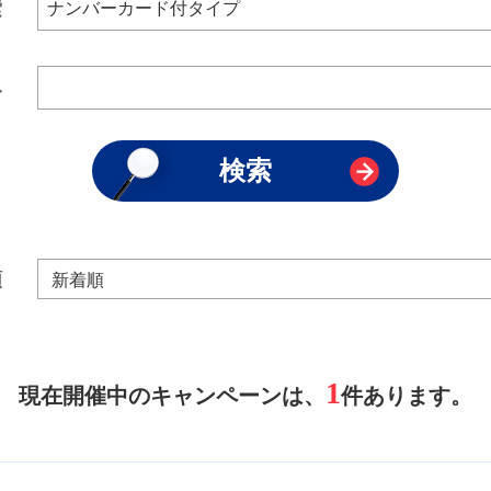
索
み
順
1
現在開催中のキャンペーンは、
件あります。