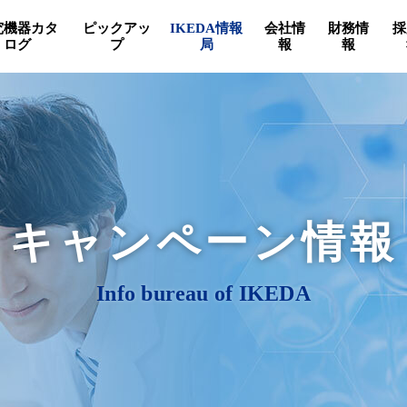
究機器カタ
ピックアッ
IKEDA情報
会社情
財務情
採
ログ
プ
局
報
報
キャンペーン情報