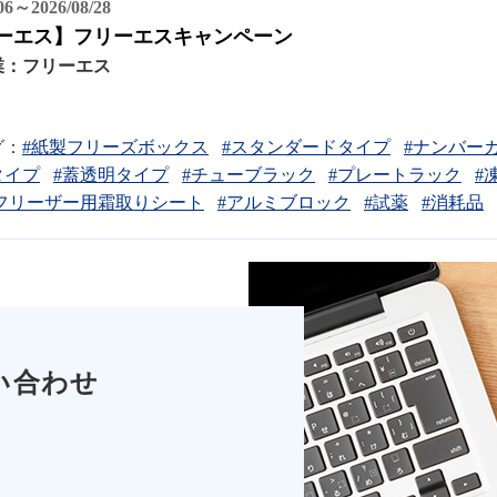
/06～2026/08/28
ーエス】フリーエスキャンペーン
業：
フリーエス
グ：
#紙製フリーズボックス
#スタンダードタイプ
#ナンバー
タイプ
#蓋透明タイプ
#チューブラック
#プレートラック
#
フリーザー用霜取りシート
#アルミブロック
#試薬
#消耗品
い合わせ