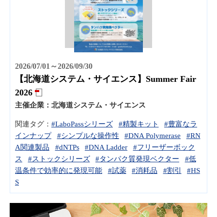
2026/07/01～2026/09/30
【北海道システム・サイエンス】Summer Fair
2026
主催企業：
北海道システム・サイエンス
関連タグ：
#LaboPassシリーズ
#精製キット
#豊富なラ
インナップ
#シンプルな操作性
#DNA Polymerase
#RN
A関連製品
#dNTPs
#DNA Ladder
#フリーザーボック
ス
#ストックシリーズ
#タンパク質発現ベクター
#低
温条件で効率的に発現可能
#試薬
#消耗品
#割引
#HS
S