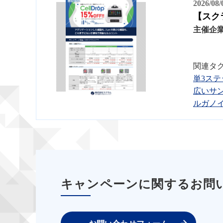
2026/08
【スク
主催企
関連タ
単3ステ
広いサ
ルガノ
キャンペーンに関するお問