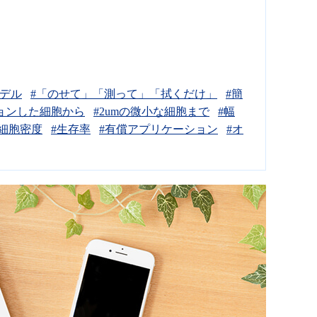
モデル
#「のせて」「測って」「拭くだけ」
#簡
ョンした細胞から
#2umの微小な細胞まで
#幅
#細胞密度
#生存率
#有償アプリケーション
#オ