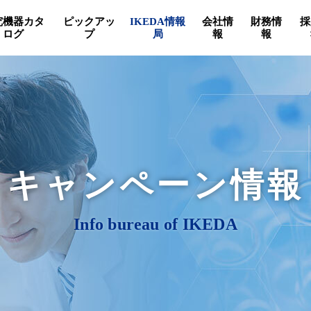
究機器カタ
ピックアッ
IKEDA情報
会社情
財務情
採
ログ
プ
局
報
報
キャンペーン情報