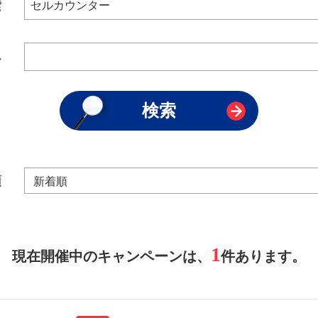
索
み
順
1
現在開催中のキャンペーンは、
件あります。