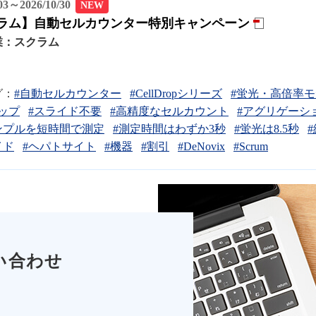
/03～2026/10/30
NEW
ラム】自動セルカウンター特別キャンペーン
業：
スクラム
グ：
#自動セルカウンター
#CellDropシリーズ
#蛍光・高倍率
ップ
#スライド不要
#高精度なセルカウント
#アグリゲーシ
ンプルを短時間で測定
#測定時間はわずか3秒
#蛍光は8.5秒
イド
#ヘパトサイト
#機器
#割引
#DeNovix
#Scrum
い合わせ