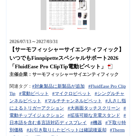
2026/07/13～2027/03/31
【サーモフィッシャーサイエンティフィック】
いつでもFinnpipetteスペシャルサポート2026
「FluidEase Pro ClipTip電動ピペット」
主催企業：
サーモフィッシャーサイエンティフィック
関連タグ：
#対象製品に新製品が追加
#FluidEase Pro Clip
Tip
#電動ピペット
#マイクロピペット
#シングルチャ
ンネルピペット
#マルチチャンネルピペット
#人さし指
によるトリガーアクション
#大画面タッチスクリーン
#
電動チップイジェクション
#拡張可能な充電スタンド
#
日本語を含む多言語対応ディスプレイ
#機器
#下取り特
別価格
#お引き取りしたピペットは確認後返却
#Therm