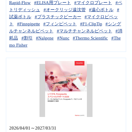
Rapid-Flow
#ELISA用プレート
#マイクロプレート
#ペ
トリディッシュ
#オークリッジ遠沈管
#遠心ボトル
#
試薬ボトル
#プラスチックビーカー
#マイクロピペッ
ト
#Finnpipette
#フィンピペット
#F1-ClipTip
#シング
ルチャンネルピペット
#マルチチャンネルピペット
#消
耗品
#割引
#Nalgene
#Nunc
#Thermo Scientific
#The
mo Fisher
2026/04/01～2027/03/31