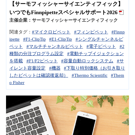
【サーモフィッシャーサイエンティフィック】
いつでもFinnpipetteスペシャルサポート2026
主催企業：
サーモフィッシャーサイエンティフィック
関連タグ：
#マイクロピペット
#フィンピペット
#Finnp
ipette
#F1-ClipTip
#E1-ClipTip
#シングルチャンネルピ
ペット
#マルチチャンネルピペット
#電子ピペット
#2
種類の分注プログラム設定
#電動チップイジェクション
を搭載
#F1/F2ピペット
#容量自動ロックシステム
#サ
イレント容量設定
#機器
#下取り特別価格（お引き取り
したピペットは確認後返却）
#Thermo Scientific
#Them
o Fisher