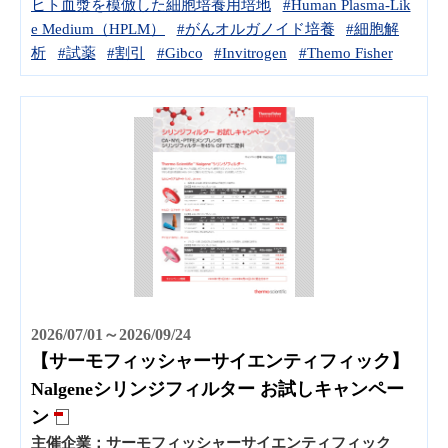
ヒト血漿を模倣した細胞培養用培地
#Human Plasma-Lik
e Medium（HPLM）
#がんオルガノイド培養
#細胞解
析
#試薬
#割引
#Gibco
#Invitrogen
#Themo Fisher
2026/07/01～2026/09/24
【サーモフィッシャーサイエンティフィック】
Nalgeneシリンジフィルター お試しキャンペー
ン
主催企業：
サーモフィッシャーサイエンティフィック