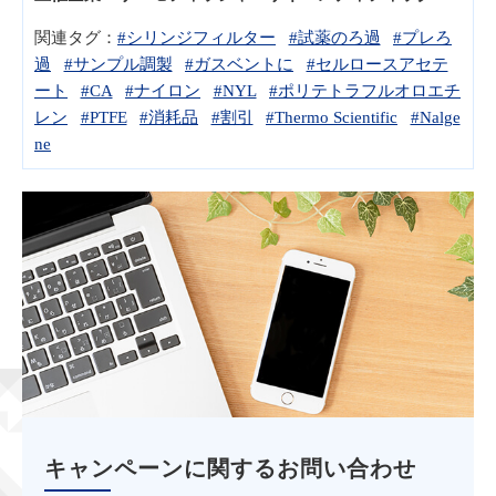
関連タグ：
#シリンジフィルター
#試薬のろ過
#プレろ
過
#サンプル調製
#ガスベントに
#セルロースアセテ
ート
#CA
#ナイロン
#NYL
#ポリテトラフルオロエチ
レン
#PTFE
#消耗品
#割引
#Thermo Scientific
#Nalge
ne
キャンペーンに関するお問い合わせ