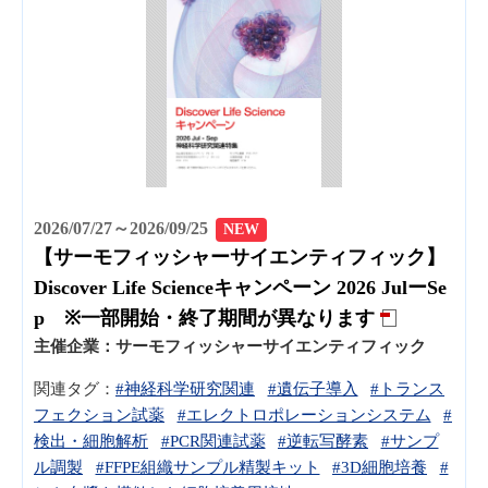
2026/07/27～2026/09/25
NEW
【サーモフィッシャーサイエンティフィック】
Discover Life Scienceキャンペーン 2026 JulーSe
p ※一部開始・終了期間が異なります
主催企業：
サーモフィッシャーサイエンティフィック
関連タグ：
#神経科学研究関連
#遺伝子導入
#トランス
フェクション試薬
#エレクトロポレーションシステム
#
検出・細胞解析
#PCR関連試薬
#逆転写酵素
#サンプ
ル調製
#FFPE組織サンプル精製キット
#3D細胞培養
#