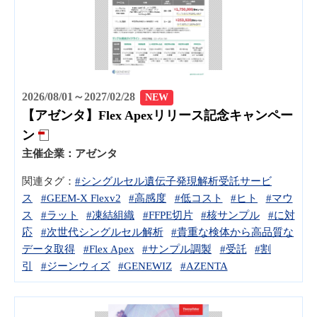
2026/08/01～2027/02/28
NEW
【アゼンタ】Flex Apexリリース記念キャンペー
ン
主催企業：
アゼンタ
関連タグ：
#シングルセル遺伝子発現解析受託サービ
ス
#GEEM-X Flexv2
#高感度
#低コスト
#ヒト
#マウ
ス
#ラット
#凍結組織
#FFPE切片
#核サンプル
#に対
応
#次世代シングルセル解析
#貴重な検体から高品質な
データ取得
#Flex Apex
#サンプル調製
#受託
#割
引
#ジーンウィズ
#GENEWIZ
#AZENTA