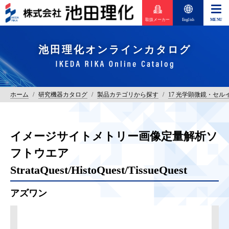
取扱メーカー
English
池田理化オンラインカタログ
ホーム
/
研究機器カタログ
/
製品カテゴリから探す
/
17 光学顕微鏡・セル
イメージサイトメトリー画像定量解析ソ
フトウエア
StrataQuest/HistoQuest/TissueQuest
アズワン