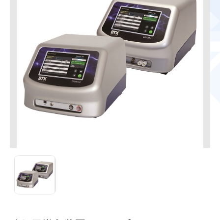
手前：Gemini X2、奥：Gemini SC2