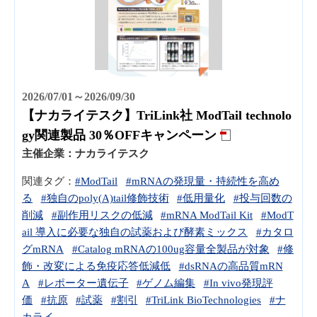
2026/07/01～2026/09/30
【ナカライテスク】TriLink社 ModTail technolo
gy関連製品 30％OFFキャンペーン
主催企業：
ナカライテスク
関連タグ：
#ModTail
#mRNAの発現量・持続性を高め
る
#独自のpoly(A)tail修飾技術
#低用量化
#投与回数の
削減
#副作用リスクの低減
#mRNA ModTail Kit
#ModT
ail 導入に必要な独自の試薬および酵素ミックス
#カタロ
グmRNA
#Catalog mRNAの100ug容量全製品が対象
#修
飾・改変による免疫応答低減低
#dsRNAの高品質mRN
A
#レポーター遺伝子
#ゲノム編集
#In vivo発現評
価
#抗原
#試薬
#割引
#TriLink BioTechnologies
#ナ
カライ