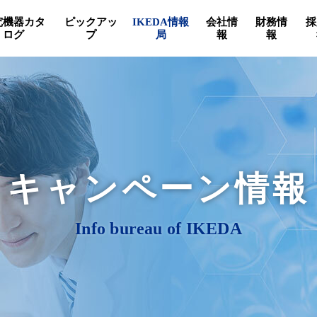
究機器カタ
ピックアッ
IKEDA情報
会社情
財務情
採
ログ
プ
局
報
報
キャンペーン情報