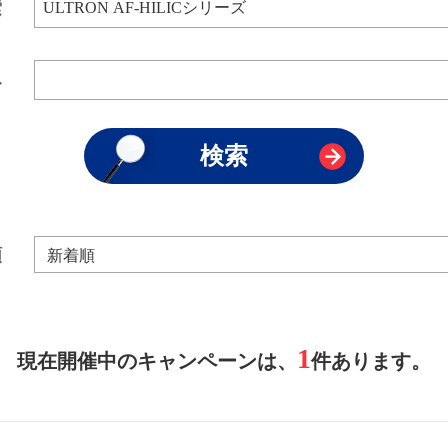
索
み
順
1
現在開催中のキャンペーンは、
件あります。