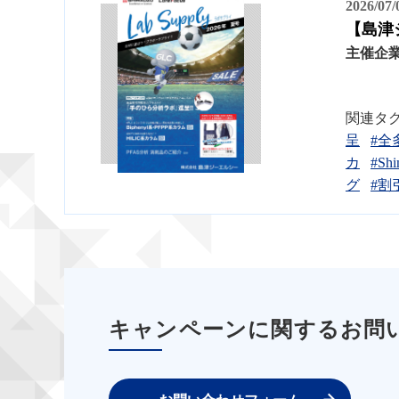
2026/07
【島津
主催企
関連タ
呈
#全
カ
#Shi
グ
#割
キャンペーンに関するお問