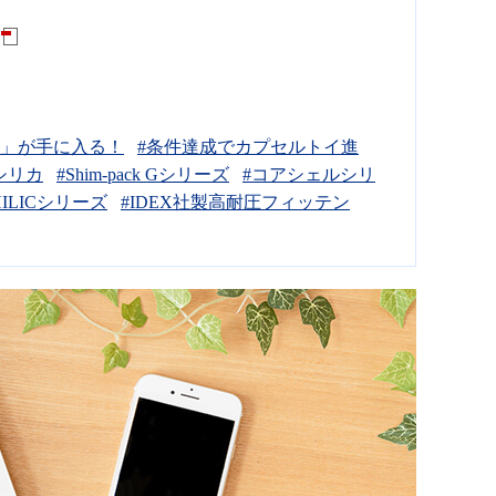
ボ」が手に入る！
#条件達成でカプセルトイ進
シリカ
#Shim-pack Gシリーズ
#コアシェルシリ
-HILICシリーズ
#IDEX社製高耐圧フィッテン