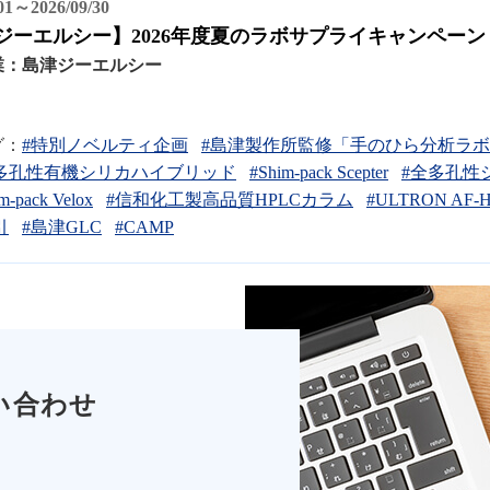
/01～2026/09/30
ジーエルシー】2026年度夏のラボサプライキャンペーン
業：
島津ジーエルシー
グ：
#特別ノベルティ企画
#島津製作所監修「手のひら分析ラ
多孔性有機シリカハイブリッド
#Shim-pack Scepter
#全多孔性
m-pack Velox
#信和化工製高品質HPLCカラム
#ULTRON AF
引
#島津GLC
#CAMP
い合わせ