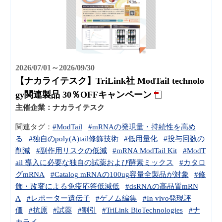
2026/07/01～2026/09/30
【ナカライテスク】TriLink社 ModTail technolo
gy関連製品 30％OFFキャンペーン
主催企業：
ナカライテスク
関連タグ：
#ModTail
#mRNAの発現量・持続性を高め
る
#独自のpoly(A)tail修飾技術
#低用量化
#投与回数の
削減
#副作用リスクの低減
#mRNA ModTail Kit
#ModT
ail 導入に必要な独自の試薬および酵素ミックス
#カタロ
グmRNA
#Catalog mRNAの100ug容量全製品が対象
#修
飾・改変による免疫応答低減低
#dsRNAの高品質mRN
A
#レポーター遺伝子
#ゲノム編集
#In vivo発現評
価
#抗原
#試薬
#割引
#TriLink BioTechnologies
#ナ
カライ