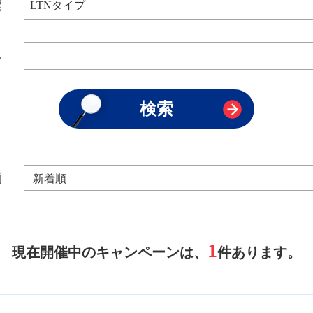
索
み
順
1
現在開催中のキャンペーンは、
件あります。