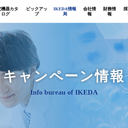
究機器カタ
ピックアッ
IKEDA情報
会社情
財務情
採
ログ
プ
局
報
報
キャンペーン情報