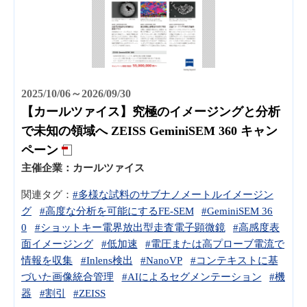
2025/10/06～2026/09/30
【カールツァイス】究極のイメージングと分析
で未知の領域へ ZEISS GeminiSEM 360 キャン
ペーン
主催企業：
カールツァイス
関連タグ：
#多様な試料のサブナノメートルイメージン
グ
#高度な分析を可能にするFE-SEM
#GeminiSEM 36
0
#ショットキー電界放出型走査電子顕微鏡
#高感度表
面イメージング
#低加速
#電圧または高プローブ電流で
情報を収集
#Inlens検出
#NanoVP
#コンテキストに基
づいた画像統合管理
#AIによるセグメンテーション
#機
器
#割引
#ZEISS