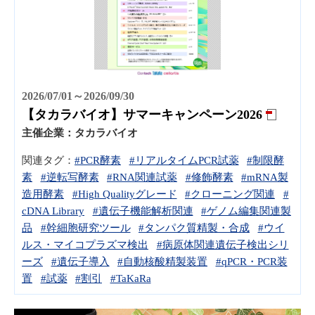
2026/07/01～2026/09/30
【タカラバイオ】サマーキャンペーン2026
主催企業：
タカラバイオ
関連タグ：
#PCR酵素
#リアルタイムPCR試薬
#制限酵
素
#逆転写酵素
#RNA関連試薬
#修飾酵素
#mRNA製
造用酵素
#High Qualityグレード
#クローニング関連
#
cDNA Library
#遺伝子機能解析関連
#ゲノム編集関連製
品
#幹細胞研究ツール
#タンパク質精製・合成
#ウイ
ルス・マイコプラズマ検出
#病原体関連遺伝子検出シリ
ーズ
#遺伝子導入
#自動核酸精製装置
#qPCR・PCR装
置
#試薬
#割引
#TaKaRa