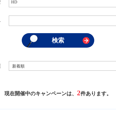
索
み
順
2
現在開催中のキャンペーンは、
件あります。