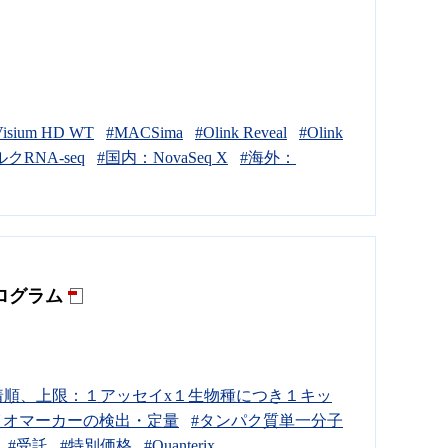
Visium HD WT
#MACSima
#Olink Reveal
#Olink
クRNA-seq
#国内：NovaSeq X
#海外：
プログラム
着順、上限：１アッセイx１生物種につき１キッ
イオマーカーの検出・定量
#タンパク質単一分子
#受託
#特別価格
#Quanterix