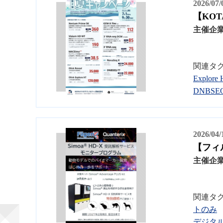
2026/07
【KO
主催企
関連タ
Explore
DNBSEQ
2026/04
【フィ
主催企
関連タ
トのみ
デジタ