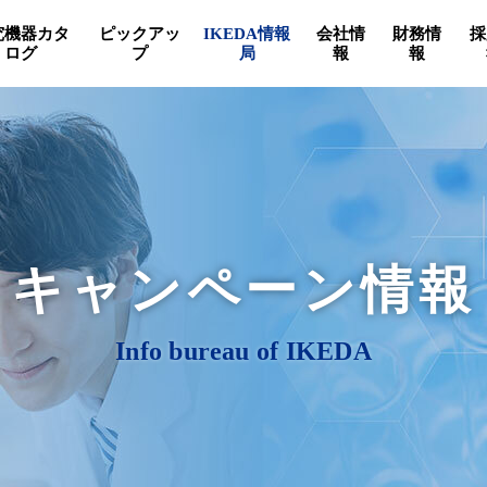
究機器カタ
ピックアッ
IKEDA情報
会社情
財務情
採
ログ
プ
局
報
報
キャンペーン情報