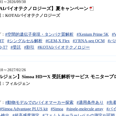
/01～2026/09/30
TAIバイオテクノロジーズ】夏キャンペーン
業：
KOTAIバイオテクノロジーズ
グ：
#空間的遺伝子発現・タンパク質解析
#Xenium Prime 5K
#
 HT
#シングルセル解析
#GEM-X Flex
#3’RNA-seq OCM
#バル
-T7
#受託
#割引
#KOTAIバイオテクノロジー
/10～2027/02/26
ルジェン】Simoa HDーX 受託解析サービス モニター
業：
フィルジェン
グ：
#動物モデルでのバイオマーカー探索
#適用条件あり
#先
#Simoa Advantage PLUS kit
#Simoa
#single-molecule array
#バ
ル検出
#超高感度測定
#フェムトモーラーレベルの測定が可能